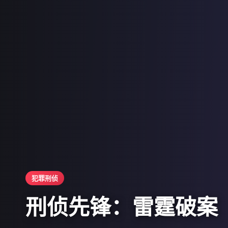
犯罪刑侦
古装武侠
刑侦先锋：雷霆破案
武侠江湖：倚天屠龙