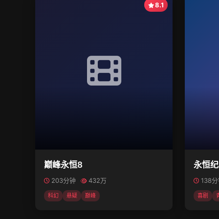
8.1
巅峰永恒8
永恒纪
203分钟
432万
138
科幻
悬疑
巅峰
喜剧