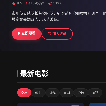
9.6
9.5
9.8
139分钟
139分钟
56集 | 更新至48集
787万
513万
578万
市刑侦支队队长带领团队，针对系列盗窃案展开调查，
张无忌与赵敏退隐江湖后，明教内部出现分裂，江湖再
锁定犯罪嫌疑人，成功破案。
湖，化解危机，维护武林和平。
立即观看
立即观看
立即观看
加入收藏
加入收藏
加入收藏
最新电影
全部
科幻
动作
喜剧
爱情
悬疑