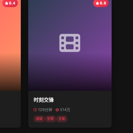
8.4
8.8
时刻交锋
129分钟
514万
悬疑
犯罪
交锋