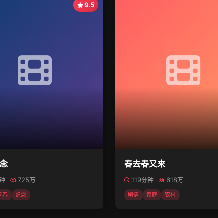
9.5
念
春去春又来
分钟
725万
119分钟
618万
青春
纪念
剧情
家庭
农村